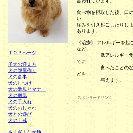
言われています。
食べ物を摂取した後、口
い
痒みを引き起こしたりし
あります。
《治療》 アレルギーを起
など、
ＴＯＰページ
低アレルギー食に切
でに
子犬の迎え方
食べたことのない原
犬の部屋作り
どを
犬の食事
与えます。
犬のしつけ
犬の散歩とマナー
犬の病気
スポンサードリンク
犬の手入れ
犬のおしゃれ
犬との遊び
犬の十戒
さまざまな犬種