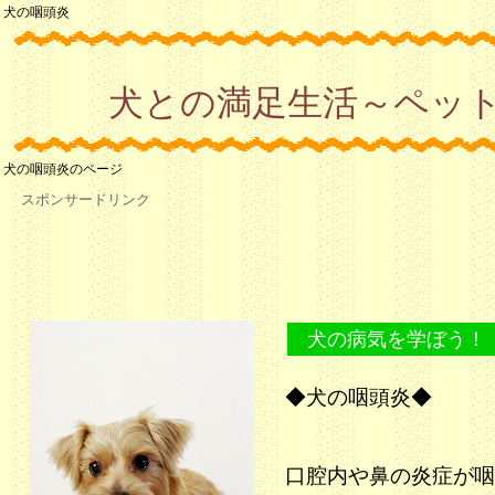
犬の咽頭炎
犬との満足生活～ペッ
犬の咽頭炎のページ
スポンサードリンク
犬の病気を学ぼう！
◆犬の咽頭炎◆
口腔内や鼻の炎症が咽