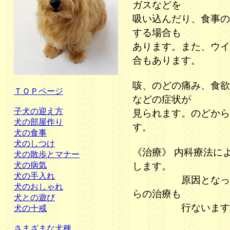
ガスなどを
吸い込んだり、食事の
する場合も
あります。また、ウイ
合もあります。
咳、のどの痛み、食欲
ＴＯＰページ
などの症状が
子犬の迎え方
見られます。のどから
犬の部屋作り
す。
犬の食事
犬のしつけ
《治療》 内科療法に
犬の散歩とマナー
犬の病気
します。
犬の手入れ
原因となっている
犬のおしゃれ
らの治療も
犬との遊び
行ないます
犬の十戒
さまざまな犬種