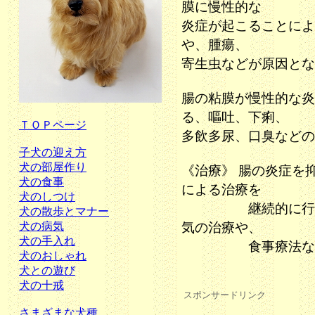
膜に慢性的な
炎症が起こることによ
や、腫瘍、
寄生虫などが原因とな
腸の粘膜が慢性的な炎
る、嘔吐、下痢、
ＴＯＰページ
多飲多尿、口臭などの
子犬の迎え方
犬の部屋作り
《治療》 腸の炎症を
犬の食事
による治療を
犬のしつけ
継続的に行うとと
犬の散歩とマナー
犬の病気
気の治療や、
犬の手入れ
食事療法などを
犬のおしゃれ
犬との遊び
犬の十戒
スポンサードリンク
さまざまな犬種