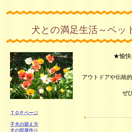
犬との満足生活～ペッ
★愉快
アウトドアや伝統
ぜ
ＴＯＰページ
子犬の迎え方
犬の部屋作り