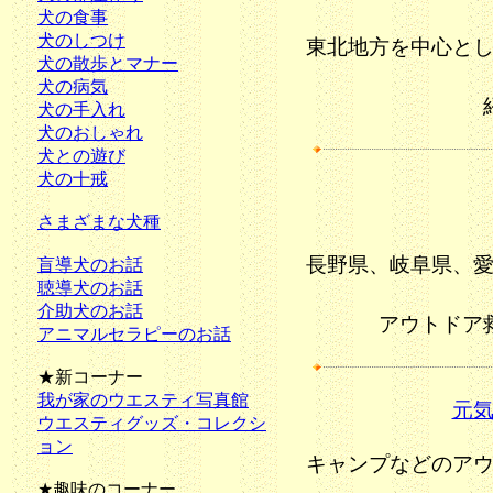
犬の食事
犬のしつけ
東北地方を中心と
犬の散歩とマナー
犬の病気
犬の手入れ
犬のおしゃれ
犬との遊び
犬の十戒
さまざまな犬種
長野県、岐阜県、
盲導犬のお話
聴導犬のお話
介助犬のお話
アウトドア
アニマルセラピーのお話
★新コーナー
我が家のウエスティ写真館
元
ウエスティグッズ・コレクシ
ョン
キャンプなどのア
★趣味のコーナー