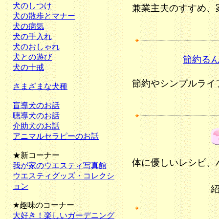
犬のしつけ
兼業主夫のすすめ、
犬の散歩とマナー
犬の病気
犬の手入れ
犬のおしゃれ
犬との遊び
節約る
犬の十戒
節約やシンプルライ
さまざまな犬種
盲導犬のお話
聴導犬のお話
介助犬のお話
アニマルセラピーのお話
★新コーナー
体に優しいレシピ、
我が家のウエスティ写真館
ウエスティグッズ・コレクシ
ョン
★趣味のコーナー
大好き！楽しいガーデニング